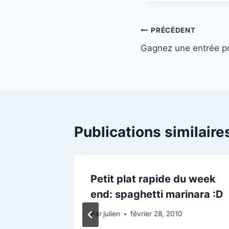
Navigation
PRÉCÉDENT
Gagnez une entrée po
de
l’article
Publications similaire
 nom
Petit plat rapide du week
end: spaghetti marinara :D
Par
julien
février 28, 2010