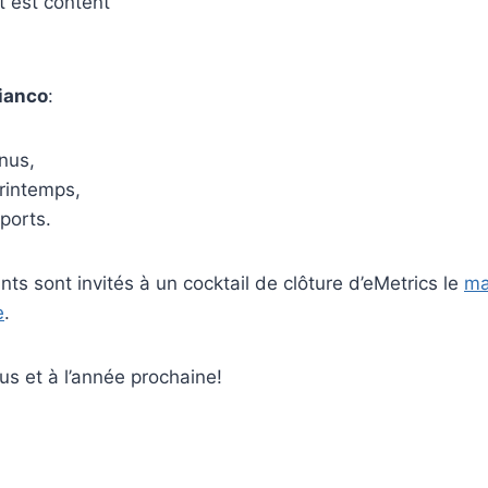
 est content
ianco
:
nus,
printemps,
ports.
nts sont invités à un cocktail de clôture d’eMetrics le
ma
e
.
us et à l’année prochaine!