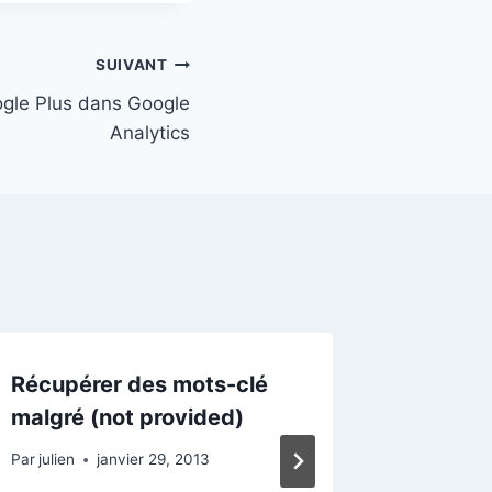
SUIVANT
ogle Plus dans Google
Analytics
Récupérer des mots-clé
Petit d
malgré (not provided)
Par
julien
Par
julien
janvier 29, 2013